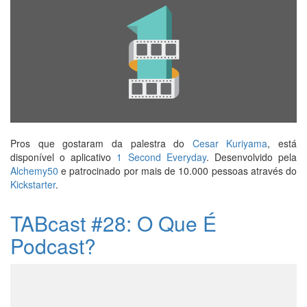
Pros que gostaram da palestra do
Cesar Kuriyama
, está
disponível o aplicativo
1 Second Everyday
. Desenvolvido pela
Alchemy50
e patrocinado por mais de 10.000 pessoas através do
Kickstarter
.
TABcast #28: O Que É
Podcast?