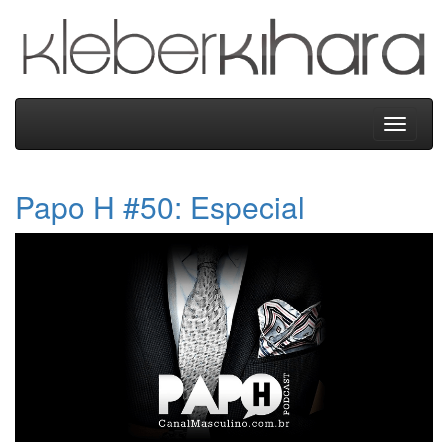
Kleber
Kihara
Menu
Papo H #50: Especial