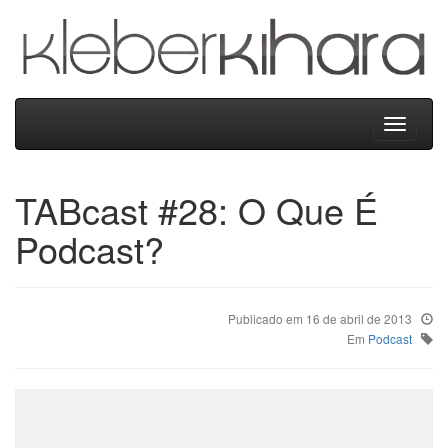
Kleber
Kihara
Menu
TABcast #28: O Que É
Podcast?
Publicado em 16 de abril de 2013
Em
Podcast