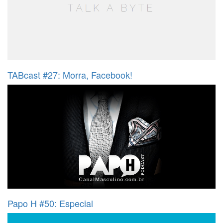
TABcast #27: Morra, Facebook!
Papo H #50: Especial