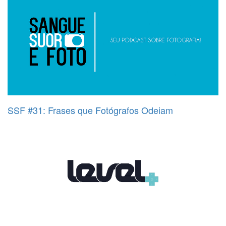
SSF #31: Frases que Fotógrafos Odeiam