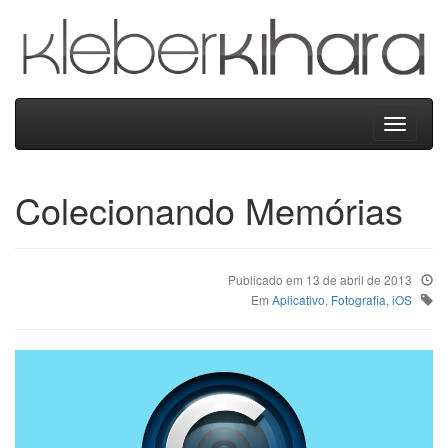
Kleber
Kihara
Menu
Colecionando Memórias
Publicado em 13 de abril de 2013
Em
Aplicativo
,
Fotografia
,
iOS